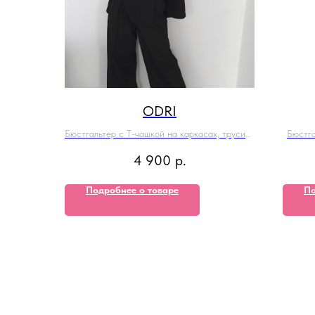
ODRI
Бюстгальтер с Т-чашкой на каркасах, трусики
Бюстга
на выбор
4 900
р.
Подробнее о товаре
По