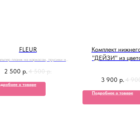
FLEUR
Комплект нижнего
"ДЕЙЗИ" из цвет
льтер планж на каркасах, трусики на
кружева и телесно
выбор
2 500
р.
4 500
р.
3 900
р.
4 90
дробнее о товаре
Подробнее о товаре