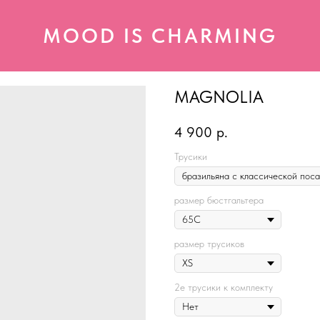
MOOD IS CHARMING
MAGNOLIA
4 900
р.
Трусики
размер бюстгальтера
размер трусиков
2е трусики к комплекту