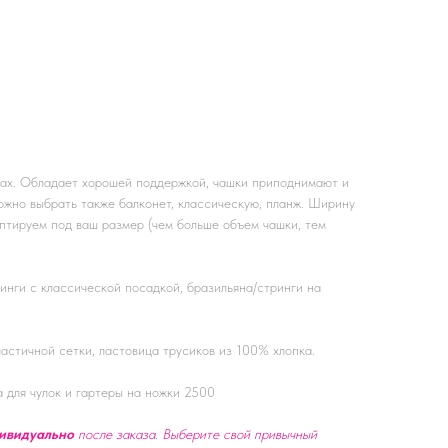
сах. Обладает хорошей поддержкой, чашки приподнимают и
ожно выбрать также балконет, классическую, планж. Ширину
аптируем под ваш размер (чем больше объем чашки, тем
ринги с классической посадкой, бразильяна/стринги на
астичной сетки, ластовица трусиков из 100% хлопка.
 для чулок и гартеры на ножки 2500
ивидуально
после заказа. Выберите свой привычный