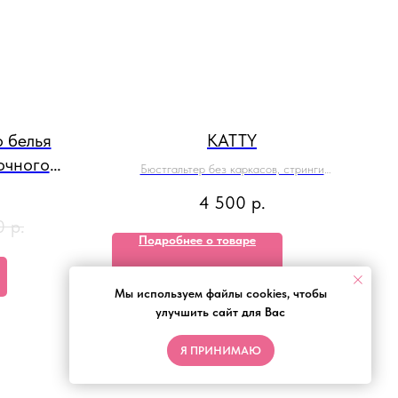
 белья
KATTY
очного
Бюстгальтер без каркасов, стринги
й сетки
классической посадки
4 500
р.
0
р.
Подробнее о товаре
Мы используем файлы cookies, чтобы
улучшить сайт для Вас
Я ПРИНИМАЮ