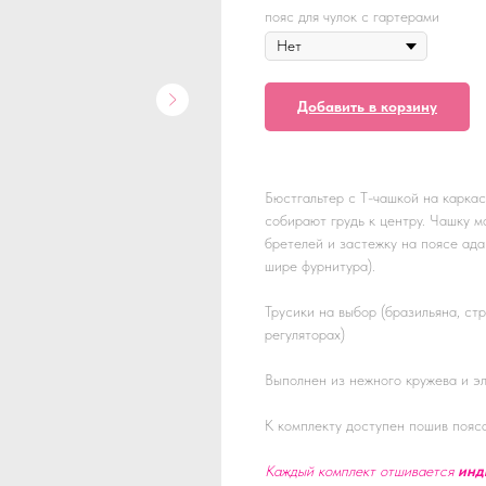
пояс для чулок с гартерами
Добавить в корзину
Бюстгальтер с Т-чашкой на карка
собирают грудь к центру. Чашку м
бретелей и застежку на поясе ад
шире фурнитура).
Трусики на выбор (бразильяна, ст
регуляторах)
Выполнен из нежного кружева и эл
К комплекту доступен пошив пояса
Каждый комплект отшивается
инд