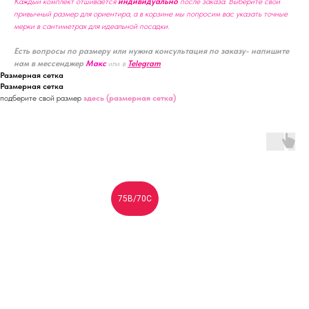
Каждый комплект отшивается
индивидуально
после заказа. Выберите свой
привычный размер для ориентира, а в корзине мы попросим вас указать точные
мерки в сантиметрах для идеальной посадки.
Есть вопросы по размеру или нужна консультация по заказу- напишите
нам в мессенджер
Макс
или
в
Telegram
Размерная сетка
Размерная сетка
подберите свой размер
здесь (размерная сетка)
75B/70C