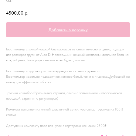
SKU:
4500,00
р.
Добавить в корзину
Бюстгальтер с мягкой чашкой без каркасов из сетки телесного цвета, подходит
для размеров груди от А до D. Невесомый и нежный комплект, идеальная база на
каждый день. Благодаря сеточки кожа будет дышать.
Бюстгальтер и трусики расшиты вручную хлопковым кружевом.
Бюстгальтер идеально подходит как нижнее бельё, так и с пиджаком/рубашкой на
выход для эффектного образа.
Трусики на выбор (бразильяна, стринги, слипы с завышенной и классической
посадкой, стринги на регуляторах)
Комплект выполнен из мягкой эластичной сетки, ластовица трусиков из 100%
хлопка.
Доступен к комплекту пояс для чулок с гартерами на ножки 2500₽