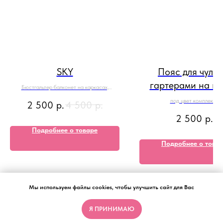
SKY
Пояс для чулок
гартерами на н
Бюстгальтер балконет на каркасах,
бразильяна на регуляторах
под цвет комплекта
2 500
р.
4 500
р.
2 500
р.
Подробнее о товаре
Подробнее о това
Мы используем файлы cookies, чтобы улучшить сайт для Вас
Я ПРИНИМАЮ
Tilda
Made on